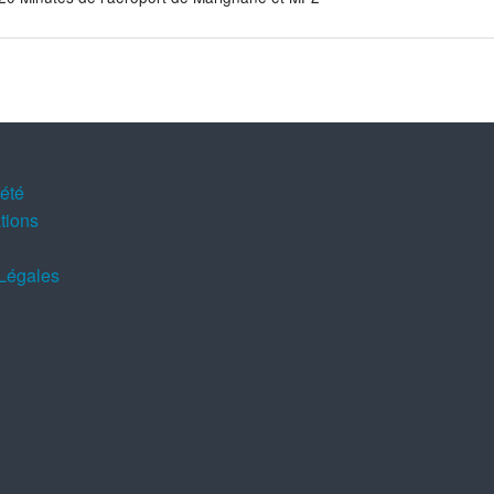
iété
tions
Légales