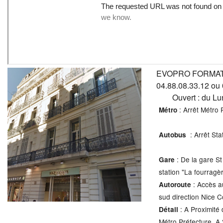
EVOPRO FORMATI
04.88.08.33.12 ou
Ouvert : du L
: Arrêt Métro 
Métro
: Arrêt St
Autobus
: De la gare St
Gare
station "La fourragèr
: Accès a
Autoroute
sud direction Nice C
: A Proximité 
Détail
Métro Préfecture. A