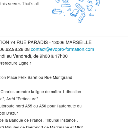
Coaching ind
Le projet 
Accompagne
Faire et sav
Techniques 
Occuper et 
ON 74 RUE PARADIS - 13006 MARSEILLE
Epuisement
Techniques 
 06.62.98.28.08
contact@evopro-formation.com
undi au Vendredi, de 9h00 à 17h00
Préfecture Ligne 1
Supervisio
ation Place Félix Baret ou Rue Montgrand
 Charles prendre la ligne de métro 1 direction
e", Arrêt "Préfecture".
utoroute nord A55 ou A50 pour l’autoroute du
ote D’azur
de la Banque de France, Tribunal Instance ,
 20 Minutes de l’aéroport de Marignane et MP2