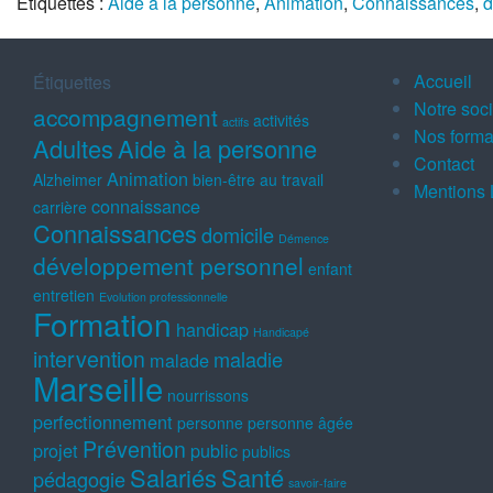
Étiquettes :
Aide à la personne
,
Animation
,
Connaissances
,
d
Accueil
Étiquettes
Notre soc
accompagnement
activités
actifs
Nos forma
Adultes
Aide à la personne
Contact
Animation
Alzheimer
bien-être au travail
Mentions 
connaissance
carrière
Connaissances
domicile
Démence
développement personnel
enfant
entretien
Evolution professionnelle
Formation
handicap
Handicapé
intervention
maladie
malade
Marseille
nourrissons
perfectionnement
personne
personne âgée
Prévention
projet
public
publics
Salariés
Santé
pédagogie
savoir-faire